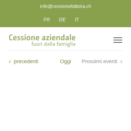
Salta
info@cessionefattoria.ch
al
contenuto
FR
DE
IT
Eventi
precedenti
Oggi
Prossimi eventi