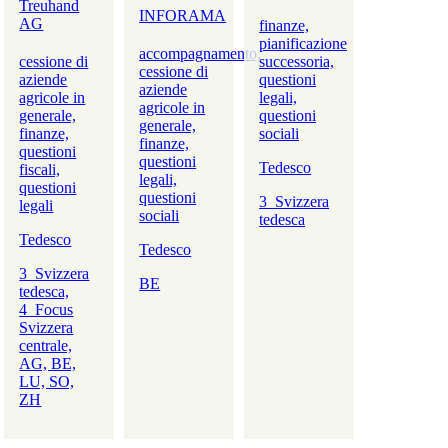
Treuhand
INFORAMA
AG
finanze,
pianificazione
accompagnamento,
cessione di
successoria,
cessione di
aziende
questioni
aziende
agricole in
legali,
agricole in
generale,
questioni
generale,
finanze,
sociali
finanze,
questioni
questioni
Tedesco
fiscali,
legali,
questioni
questioni
3_Svizzera
legali
sociali
tedesca
Tedesco
Tedesco
3_Svizzera
BE
tedesca,
4_Focus
Svizzera
centrale,
AG, BE,
LU, SO,
ZH