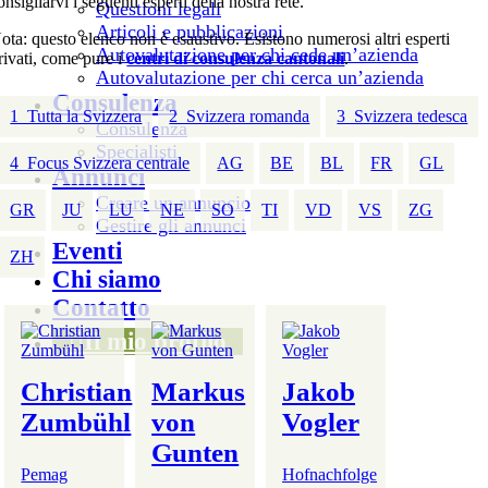
onsigliarvi i seguenti esperti della nostra rete.
Questioni legali
Articoli e pubblicazioni
ota: questo elenco non è esaustivo. Esistono numerosi altri esperti
Autovalutazione per chi cede un’azienda
rivati, come pure i
centri di consulenza cantonali
.
Autovalutazione per chi cerca un’azienda
Consulenza
1_Tutta la Svizzera
2_Svizzera romanda
3_Svizzera tedesca
Consulenza
Specialisti
4_Focus Svizzera centrale
AG
BE
BL
FR
GL
Annunci
Creare un annuncio
GR
JU
LU
NE
SO
TI
VD
VS
ZG
Gestire gli annunci
Eventi
ZH
Chi siamo
Contatto
Il mio profilo
Christian
Markus
Jakob
Zumbühl
von
Vogler
Gunten
Pemag
Hofnachfolge