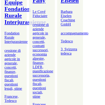
Fahy
Eiselen
Equipe
Fondation
Le Cové
Barbara
Rurale
Fiduciaire
Eiselen
Coaching
Interjurassienne
GmbH
cessione di
aziende
Fondation
agricole in
accompagnamento
Rurale
generale,
Tedesco
Interjurassienne
concetti,
contratti
3_Svizzera
successori,
cessione di
tedesca
economia
aziende
alpestre,
agricole in
finanze,
generale,
LDFR,
concetti,
pianificazione
finanze,
successoria,
questioni
questioni
fiscali,
fiscali,
questioni
questioni
legali, stime
sociali,
Francese,
stime
Tedesco
Francese