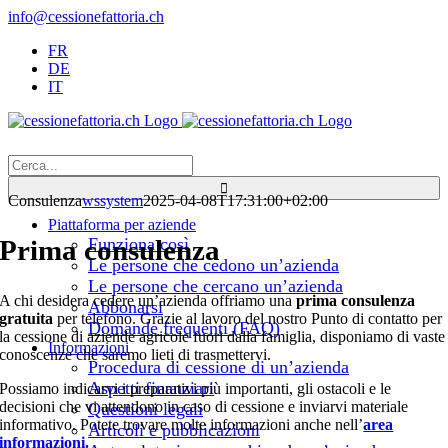
Salta
info@cessionefattoria.ch
al
FR
contenuto
DE
IT
Cerca
per:
Consulenza
wssystem
2025-04-08T17:31:00+02:00
Piattaforma per aziende
Prima consulenza
Funziona così
Le persone che cedono un’azienda
Le persone che cercano un’azienda
A chi desidera cedere un’azienda offriamo una
prima consulenza
Abbonarsi
gratuita
per telefono. Grazie al lavoro del nostro Punto di contatto per
Domande frequenti (FAQ)
la cessione di aziende agricole fuori dalla famiglia, disponiamo di vaste
Informazioni
conoscenze che saremo lieti di trasmettervi.
Procedura di cessione di un’azienda
Aspetti finanziari
Possiamo indicarvi i preparativi più importanti, gli ostacoli e le
decisioni che vi attendono in caso di cessione e inviarvi materiale
Questioni legali
informativo. Potete trovare molte informazioni anche nell’
area
Articoli e pubblicazioni
informazioni.