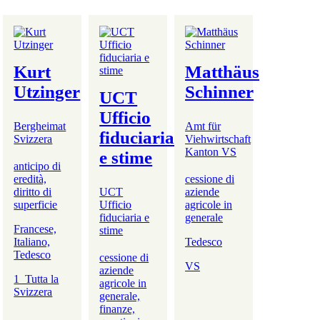
Kurt
Matthäus
Utzinger
Schinner
UCT
Ufficio
Bergheimat
Amt für
fiduciaria
Svizzera
Viehwirtschaft
Kanton VS
e stime
anticipo di
eredità,
cessione di
diritto di
UCT
aziende
superficie
Ufficio
agricole in
fiduciaria e
generale
Francese,
stime
Italiano,
Tedesco
Tedesco
cessione di
VS
aziende
1_Tutta la
agricole in
Svizzera
generale,
finanze,