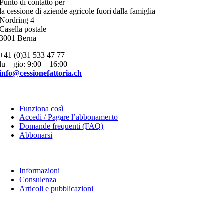
Punto di contatto per
la cessione di aziende agricole fuori dalla famiglia
Nordring 4
Casella postale
3001 Berna
+41 (0)31 533 47 77
lu – gio: 9:00 – 16:00
info@cessionefattoria.ch
Piattaforma
Funziona così
Accedi / Pagare l’abbonamento
Domande frequenti (FAQ)
Abbonarsi
Informazioni
Informazioni
Consulenza
Articoli e pubblicazioni
Donare