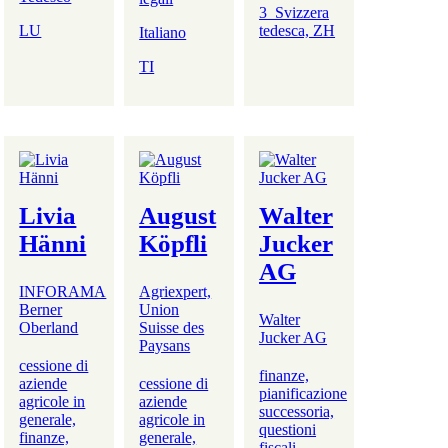
3_Svizzera
LU
tedesca, ZH
Italiano
TI
Livia
August
Walter
Hänni
Köpfli
Jucker
AG
INFORAMA
Agriexpert,
Berner
Union
Walter
Oberland
Suisse des
Jucker AG
Paysans
cessione di
finanze,
aziende
cessione di
pianificazione
agricole in
aziende
successoria,
generale,
agricole in
questioni
finanze,
generale,
fiscali,