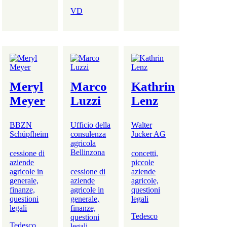
VD
Meryl
Marco
Kathrin
Meyer
Luzzi
Lenz
BBZN
Ufficio della
Walter
Schüpfheim
consulenza
Jucker AG
agricola
Bellinzona
cessione di
concetti,
aziende
piccole
agricole in
cessione di
aziende
generale,
aziende
agricole,
finanze,
agricole in
questioni
questioni
generale,
legali
legali
finanze,
Tedesco
questioni
Tedesco
legali