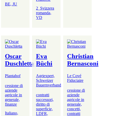
BE, JU
2_Svizzera
romanda,
VD
Oscar
Eva
Christian
Duschletta
Büchi
Bernasconi
Plantahof
Agriexpert,
Le Cové
Schweizer
Fiduciaire
Bauernverband
cessione di
aziende
cessione di
agricole in
contratti
aziende
generale,
successori,
agricole in
finanze
diritto di
generale,
superficie,
concetti,
Italiano,
LDFR,
contratti