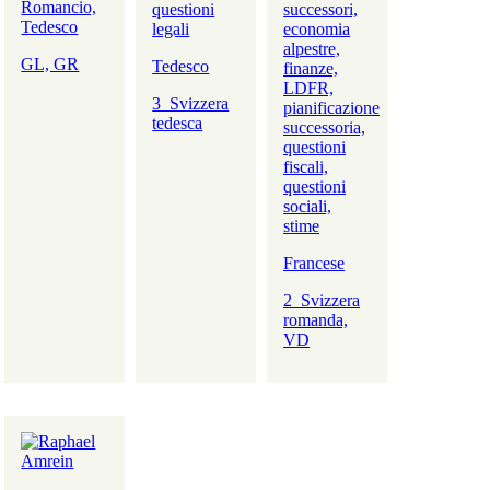
Romancio,
questioni
successori,
Tedesco
legali
economia
alpestre,
GL, GR
Tedesco
finanze,
LDFR,
3_Svizzera
pianificazione
tedesca
successoria,
questioni
fiscali,
questioni
sociali,
stime
Francese
2_Svizzera
romanda,
VD