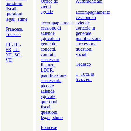
Office de
Aufbruchteam
questioni
crédit
fiscali,
agricle
accompagnamento,
questioni
cessione di
legali, stime
accompagnamento,
aziende
cessione di
agricole in
Francese,
aziende
generale,
Tedesco
agricole in
pianificazione
generale,
successoria,
BE, BL,
concetti,
questioni
FR, JU,
contratti
sociali
NE, SO,
successori,
VD
Tedesco
finanze,
LDFR,
1_Tutta la
pianificazione
Svizzera
successoria,
piccole
aziende
agricole,
questioni
fiscali,
questioni
legali, stime
Francese