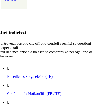
ltri indirizzi
ui troverai persone che offrono consigli specifici su questioni
nterpersonali,
ffri una mediazione o un ascolto comprensivo per ogni tipo di
ituazione.
Bäuerliches Sorgetelefon (TE)
Conflit rural / Hofkonflikt (FR / TE)