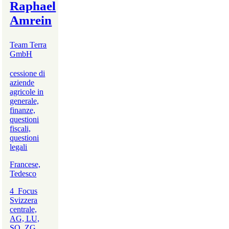
Raphael
Amrein
Team Terra
GmbH
cessione di
aziende
agricole in
generale,
finanze,
questioni
fiscali,
questioni
legali
Francese,
Tedesco
4_Focus
Svizzera
centrale,
AG, LU,
SO, ZG