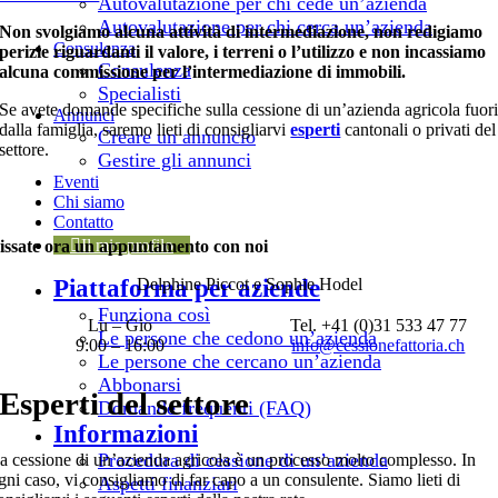
Autovalutazione per chi cede un’azienda
Autovalutazione per chi cerca un’azienda
Non svolgiamo alcuna attività di intermediazione, non redigiamo
Consulenza
perizie riguardanti il valore, i terreni o l’utilizzo e non incassiamo
Consulenza
alcuna commissione per l’intermediazione di immobili.
Specialisti
Se avete domande specifiche sulla cessione di un’azienda agricola fuor
Annunci
dalla famiglia, saremo lieti di consigliarvi
esperti
cantonali o privati del
Creare un annuncio
settore.
Gestire gli annunci
Eventi
Chi siamo
Contatto
Il mio profilo
issate ora un appuntamento con noi
Delphine Piccot e Sophie Hodel
Piattaforma per aziende
Funziona così
Lu – Gio
Tel. +41 (0)31 533 47 77
Le persone che cedono un’azienda
9:00 – 16:00
info@cessionefattoria.ch
Le persone che cercano un’azienda
Abbonarsi
Esperti del settore
Domande frequenti (FAQ)
Informazioni
Procedura di cessione di un’azienda
a cessione di un’azienda agricola è un processo molto complesso. In
gni caso, vi consigliamo di far capo a un consulente. Siamo lieti di
Aspetti finanziari