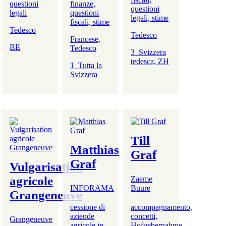
questioni
finanze,
questioni
legali
questioni
legali, stime
fiscali, stime
Tedesco
Tedesco
Francese,
BE
Tedesco
3_Svizzera
tedesca, ZH
1_Tutta la
Svizzera
Till
Matthias
Graf
Graf
Vulgarisation
agricole
Zaeme
INFORAMA
Buure
Grangeneuve
cessione di
accompagnamento,
aziende
concetti,
Grangeneuve
agricole in
Hofuebernahme