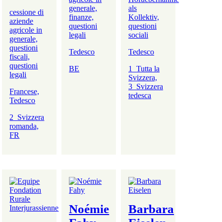
generale,
als
cessione di
finanze,
Kollektiv,
aziende
questioni
questioni
agricole in
legali
sociali
generale,
questioni
Tedesco
Tedesco
fiscali,
questioni
BE
1_Tutta la
legali
Svizzera,
3_Svizzera
Francese,
tedesca
Tedesco
2_Svizzera
romanda,
FR
Noémie
Barbara