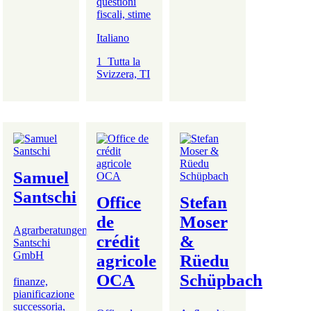
questioni
fiscali, stime
Italiano
1_Tutta la
Svizzera, TI
Samuel
Santschi
Office
Stefan
de
Moser
Agrarberatungen
crédit
&
Santschi
GmbH
agricole
Rüedu
OCA
Schüpbach
finanze,
pianificazione
successoria,