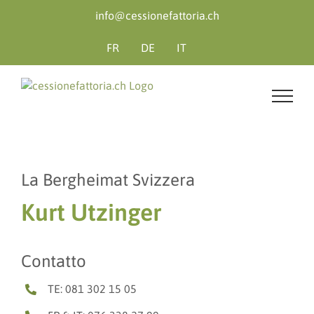
Salta
info@cessionefattoria.ch
al
contenuto
FR
DE
IT
La Bergheimat Svizzera
Kurt Utzinger
Contatto
TE: 081 302 15 05