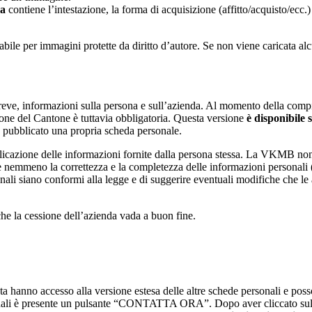
la
contiene l’intestazione, la forma di acquisizione (affitto/acquisto/ecc.)
ile per immagini protette da diritto d’autore. Se non viene caricata a
breve, informazioni sulla persona e sull’azienda. Al momento della comp
zione del Cantone è tuttavia obbligatoria. Questa versione
è disponibile 
no pubblicato una propria scheda personale.
blicazione delle informazioni fornite dalla persona stessa. La VKMB non 
io e nemmeno la correttezza e la completezza delle informazioni personali
nali siano conformi alla legge e di suggerire eventuali modifiche che l
che la cessione dell’azienda vada a buon fine.
ta hanno accesso alla versione estesa delle altre schede personali e poss
onali è presente un pulsante “CONTATTA ORA”. Dopo aver cliccato sul 