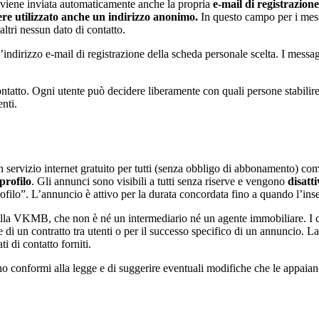
le viene inviata automaticamente anche la propria
e-mail di registrazion
ere utilizzato anche un indirizzo anonimo.
In questo campo per i mess
ltri nessun dato di contatto.
indirizzo e-mail di registrazione della scheda personale scelta. I messag
contatto. Ogni utente può decidere liberamente con quali persone stabili
enti.
servizio internet gratuito per tutti (senza obbligo di abbonamento) come
profilo
. Gli annunci sono visibili a tutti senza riserve e vengono
disatt
filo”. L’annuncio è attivo per la durata concordata fino a quando l’inser
ella VKMB, che non è né un intermediario né un agente immobiliare. I co
 di un contratto tra utenti o per il successo specifico di un annuncio.
ti di contatto forniti.
no conformi alla legge e di suggerire eventuali modifiche che le appaia