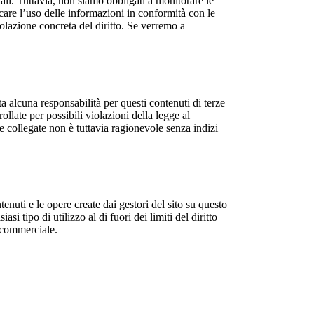
erali. Tuttavia, non siamo obbligati a monitorare le
ccare l’uso delle informazioni in conformità con le
olazione concreta del diritto. Se verremo a
 alcuna responsabilità per questi contenuti di terze
ollate per possibili violazioni della legge al
 collegate non è tuttavia ragionevole senza indizi
ntenuti e le opere create dai gestori del sito su questo
si tipo di utilizzo al di fuori dei limiti del diritto
n commerciale.