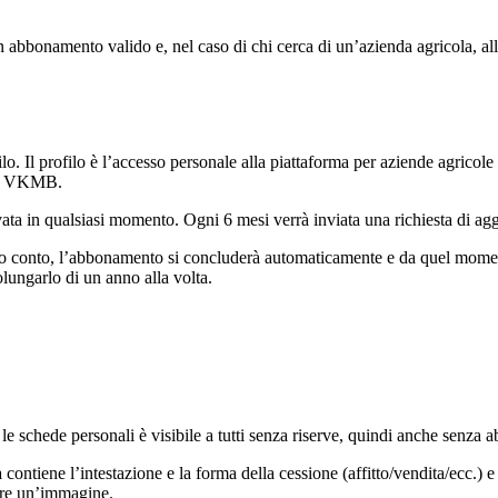
n abbonamento valido e, nel caso di chi cerca di un’azienda agricola, 
o. Il profilo è l’accesso personale alla piattaforma per aziende agricol
lla VKMB.
ivata in qualsiasi momento. Ogni 6 mesi verrà inviata una richiesta di a
ro conto, l’abbonamento si concluderà automaticamente e da quel moment
lungarlo di un anno alla volta.
le schede personali è visibile a tutti senza riserve, quindi anche senza
a
contiene l’intestazione e la forma della cessione (affitto/vendita/ecc.) 
gere un’immagine.