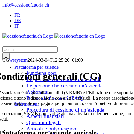
Salta
info@cessionefattoria.ch
al
FR
contenuto
DE
IT
Cerca
per:
CG
wssystem
2024-03-04T12:25:26+01:00
Piattaforma per aziende
Funziona così
ondizioni generali (CG)
Le persone che cedono un’azienda
Le persone che cercano un’azienda
Abbonarsi
Associazione dei piccoli contadini (VKMB) è l’istituzione che supporta
Domande frequenti (FAQ)
cienza e sono a disposizione con aiuti e consigli. La nostra associazione 
 aziende agricole e la pagina per gli annunci, con l’obiettivo di promuov
Informazioni
Procedura di cessione di un’azienda
associazione VKMB non svolge alcuna attività di intermediazione, non red
Aspetti finanziari
etti.
Questioni legali
Articoli e pubblicazioni
 Piattaforma per aziende agricole