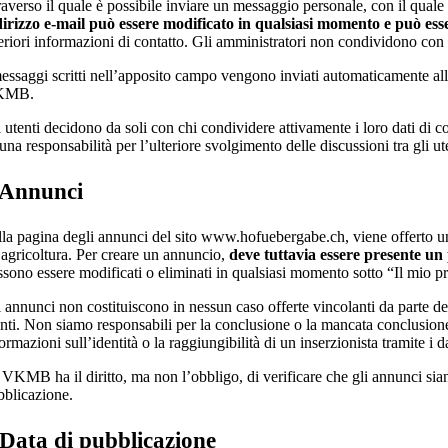
traverso il quale è possibile inviare un messaggio personale, con il qua
dirizzo e-mail può essere modificato in qualsiasi momento e può ess
eriori informazioni di contatto. Gli amministratori non condividono con a
essaggi scritti nell’apposito campo vengono inviati automaticamente all’
KMB.
i utenti decidono da soli con chi condividere attivamente i loro dati di 
una responsabilità per l’ulteriore svolgimento delle discussioni tra gli ut
 Annunci
lla pagina degli annunci del sito www.hofuebergabe.ch, viene offerto un 
l’agricoltura. Per creare un annuncio,
deve tuttavia essere presente un 
sono essere modificati o eliminati in qualsiasi momento sotto “Il mio pro
i annunci non costituiscono in nessun caso offerte vincolanti da parte d
enti. Non siamo responsabili per la conclusione o la mancata conclusione
ormazioni sull’identità o la raggiungibilità di un inserzionista tramite i da
 VKMB ha il diritto, ma non l’obbligo, di verificare che gli annunci sia
bblicazione.
 Data di pubblicazione