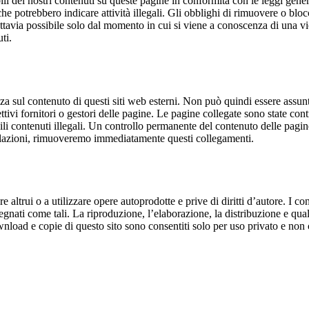
abili dei nostri contenuti su queste pagine in conformità con le leggi gen
che potrebbero indicare attività illegali. Gli obblighi di rimuovere o blo
uttavia possibile solo dal momento in cui si viene a conoscenza di una vi
ti.
 sul contenuto di questi siti web esterni. Non può quindi essere assunta
tivi fornitori o gestori delle pagine. Le pagine collegate sono state contr
 contenuti illegali. Un controllo permanente del contenuto delle pagine
iolazioni, rimuoveremo immediatamente questi collegamenti.
e altrui o a utilizzare opere autoprodotte e prive di diritti d’autore. I co
egnati come tali. La riproduzione, l’elaborazione, la distribuzione e qualsia
ownload e copie di questo sito sono consentiti solo per uso privato e no