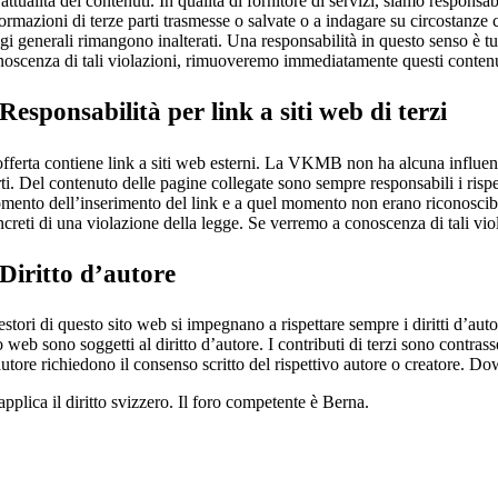
’attualità dei contenuti. In qualità di fornitore di servizi, siamo respons
ormazioni di terze parti trasmesse o salvate o a indagare su circostanze 
gi generali rimangono inalterati. Una responsabilità in questo senso è t
noscenza di tali violazioni, rimuoveremo immediatamente questi contenu
 Responsabilità per link a siti web di terzi
offerta contiene link a siti web esterni. La VKMB non ha alcuna influenza
ti. Del contenuto delle pagine collegate sono sempre responsabili i rispet
mento dell’inserimento del link e a quel momento non erano riconoscibili
ncreti di una violazione della legge. Se verremo a conoscenza di tali v
 Diritto d’autore
estori di questo sito web si impegnano a rispettare sempre i diritti d’autor
o web sono soggetti al diritto d’autore. I contributi di terzi sono contrass
autore richiedono il consenso scritto del rispettivo autore o creatore. D
applica il diritto svizzero. Il foro competente è Berna.