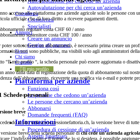
Autovalutazione per chi cede un’azienda
Autovalutazione per chi cerca un’azienda
nno accesso alla piattaforma per aziende agricole solo le persone con u
Consulenza
icola ufficiale che dà loro diritto a ricevere pagamenti diretti.
Consulenza
Specialisti
abbonamento regolare costa CHF 60 / anno
Annunci
abbonamento sostenitore costa CHF 100 / anno
Creare un annuncio
Gestire gli annunci
r poter sottoscrivere un abbonamento, è necessario prima creare un profil
formazioni non sono pubbliche, ma visibili solo agli amministratori de
Eventi
Chi siamo
tto “Il mio profilo “, la scheda personale può essere aggiornata o disatt
Contatto
Il mio profilo
un anno dalla data di registrazione della quota di abbonamento sul nost
adenza dell’abbonamento, riceverete una notifica via e-mail e potrete pro
Piattaforma per aziende
Funziona così
1 Schede personali
Le persone che cedono un’azienda
Le persone che cercano un’azienda
Abbonarsi
rsione breve
Domande frequenti (FAQ)
Informazioni
cedendo al sito web www.cessionefattoria.ch, la versione breve di tutte 
Procedura di cessione di un’azienda
 versione breve della scheda personale di
chi cede un’azienda agricol
Aspetti finanziari
icare l’indirizzo esatto e il nome. Se lo si desidera, è possibile aggiun