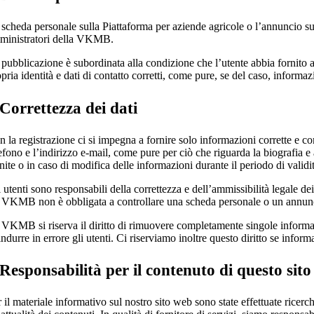
scheda personale sulla Piattaforma per aziende agricole o l’annuncio sulla
ministratori della VKMB.
pubblicazione è subordinata alla condizione che l’utente abbia fornito a
pria identità e dati di contatto corretti, come pure, se del caso, informaz
 Correttezza dei dati
 la registrazione ci si impegna a fornire solo informazioni corrette e com
efono e l’indirizzo e-mail, come pure per ciò che riguarda la biografia 
rnite o in caso di modifica delle informazioni durante il periodo di val
 utenti sono responsabili della correttezza e dell’ammissibilità legale 
 VKMB non è obbligata a controllare una scheda personale o un annuncio p
 VKMB si riserva il diritto di rimuovere completamente singole informazi
indurre in errore gli utenti. Ci riserviamo inoltre questo diritto se infor
 Responsabilità per il contenuto di questo sit
 il materiale informativo sul nostro sito web sono state effettuate rice