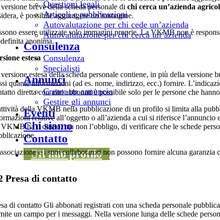
Questioni legali
 versione breve della scheda personale di
chi cerca un’azienda agrico
Articoli e pubblicazioni
sidera, è possibile aggiungere un’immagine.
Autovalutazione per chi cede un’azienda
ssono essere utilizzate solo immagini proprie. La VKMB non è responsab
Autovalutazione per chi cerca un’azienda
edefinita anonima.
Consulenza
Consulenza
rsione estesa
Specialisti
 versione estesa della scheda personale contiene, in più della versione 
Annunci
ssi quante informazioni (ad es. nome, indirizzo, ecc.) fornire. L’indica
Creare un annuncio
tatto diretta con altri abbonati è possibile solo per le persone che han
Gestire gli annunci
attività della VKMB nella pubblicazione di un profilo si limita alla pub
Eventi
ormazioni relative all’oggetto o all’azienda a cui si riferisce l’annunc
Chi siamo
 VKMB ha il diritto, ma non l’obbligo, di verificare che le schede perso
bblicazione.
Contatto
associazione e i suoi collaboratori non possono fornire alcuna garanzia 
Il mio profilo
2 Presa di contatto
sa di contatto Gli abbonati registrati con una scheda personale pubblica
amite un campo per i messaggi. Nella versione lunga delle schede pers