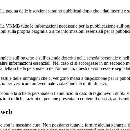
 pagina delle inserzioni saranno pubblicati dopo che i dati inseriti e salv
lla VKMB tutte le informazioni necessarie per la pubblicazione sull’ogget
ioni sulla propria biografia o altre informazioni essenziali per la pubbli
plete sull’oggetto e sull’azienda descritti nella scheda personale o nell’
e altre informazioni essenziali. Nel caso ci si accorgesse in un secondo 
idità della scheda personale o dell’annuncio, questi devono essere segn
dei testi e delle immagini che ci vengono messi a disposizione per la pub
er verificare un’eventuale violazione dei diritti di terzi.
oni o la scheda personale o l’annuncio in caso di ragionevoli dubbi sull
mazioni o dichiarazioni di persone presentano contenuti razzisti, antisemit
o web
rche con la massima cura. Non possiamo tuttavia fornire alcuna garanzia r