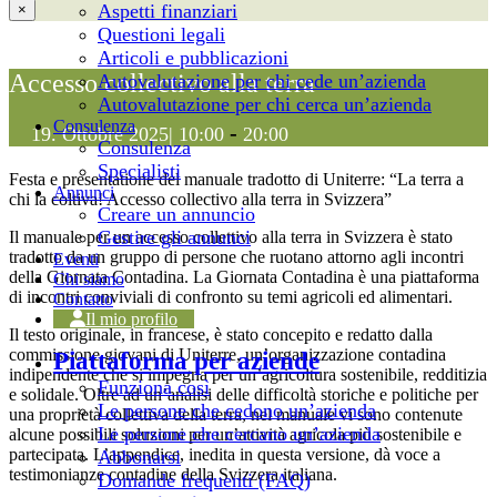
Aspetti finanziari
×
Questioni legali
Articoli e pubblicazioni
Accesso collectivo alla terra
Autovalutazione per chi cede un’azienda
Autovalutazione per chi cerca un’azienda
Consulenza
-
19. Ottobre 2025| 10:00
20:00
Consulenza
Specialisti
Festa e presentatione del manuale tradotto di Uniterre: “La terra a
Annunci
chi la coltiva! Accesso collectivo alla terra in Svizzera”
Creare un annuncio
Gestire gli annunci
Il manuale per un accesso collettivo alla terra in Svizzera è stato
tradotto da un gruppo di persone che ruotano attorno agli incontri
Eventi
della Giornata Contadina. La Giornata Contadina è una piattaforma
Chi siamo
di incontri conviviali di confronto su temi agricoli ed alimentari.
Contatto
Il mio profilo
Il testo originale, in francese, è stato concepito e redatto dalla
commissione giovani di Uniterre, un’organizzazione contadina
Piattaforma per aziende
indipendente che si impegna per un’agricoltura sostenibile, redditizia
Funziona così
e solidale. Oltre ad un’analisi delle difficoltà storiche e politiche per
Le persone che cedono un’azienda
una proprietà collettiva della terra, nel manuale vi sono contenute
Le persone che cercano un’azienda
alcune possibili soluzioni per un’attività agricola più sostenibile e
partecipata. L’appendice, inedita in questa versione, dà voce a
Abbonarsi
testimonianze contadine della Svizzera italiana.
Domande frequenti (FAQ)