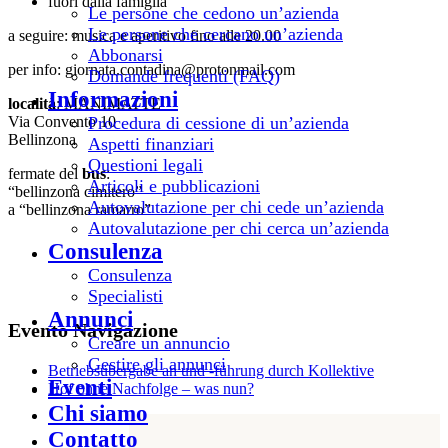
fuori dalla famiglia
Le persone che cedono un’azienda
Le persone che cercano un’azienda
a seguire: musica e aperitivo fino alle 20.00
Abbonarsi
per info: giornata.contadina@protonmail.com
Domande frequenti (FAQ)
Informazioni
località
: MANIMATTE
Via Convento 10
Procedura di cessione di un’azienda
Bellinzona
Aspetti finanziari
Questioni legali
fermate del
bus
:
Articoli e pubblicazioni
“bellinzona cimitero”
Autovalutazione per chi cede un’azienda
a “bellinzona ramarro”
Autovalutazione per chi cerca un’azienda
Consulenza
Consulenza
Specialisti
Annunci
Evento Navigazione
Creare un annuncio
Gestire gli annunci
Betriebsübergabe an und -führung durch Kollektive
Eventi
Hof ohne Nachfolge – was nun?
Chi siamo
Contatto