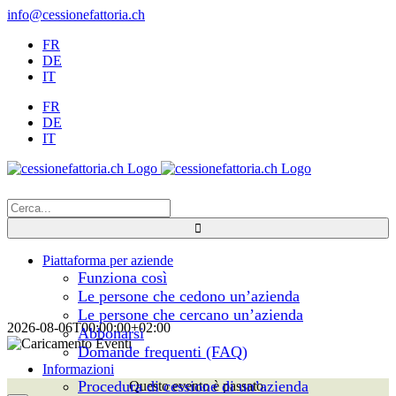
Salta
info@cessionefattoria.ch
al
FR
contenuto
DE
IT
FR
DE
IT
Cerca
per:
Piattaforma per aziende
Funziona così
Le persone che cedono un’azienda
Le persone che cercano un’azienda
2026-08-06T00:00:00+02:00
Abbonarsi
Domande frequenti (FAQ)
Informazioni
Procedura di cessione di un’azienda
Questo evento è passato.