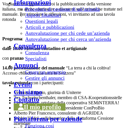
Informazioni
Vogliamo festeggiare con voi la pubblicazione della versione
Procedura di cessione di un’azienda
italiana, ma anche continuare a discutere sulle tematiche trattate nel
manuale. Per stimolare le riflessioni, vi invitiamo ad una tavola
Aspetti finanziari
rotonda
Questioni legali
Articoli e pubblicazioni
Autovalutazione per chi cede un’azienda
Programa
:
Autovalutazione per chi cerca un’azienda
Consulenza
dalle 10.00 Mercato contadino et artigianale
Consulenza
con
pranzo
Specialisti
Annunci
14.00 presentazione del manuale
“La terra a chi la coltiva!
Creare un annuncio
Accesso collectivo alla terra in Svizzera”
Gestire gli annunci
tavola rotonda
con i partecipanti:
Eventi
Chi siamo
Veronica Frigerio, giurista di Uniterre
Tex Tschurtschenthaler, membro di CSA-Kooperationsstelle
Contatto
Lidia Selldorf, ortolana della cooperativa SEMiNTERRA!
Il mio profilo
Michele Togni, contadino e presidente ConProBio
Alberto Pier Francesco, consulente di AGRIDEA
Piattaforma per aziende
Sophie Hodel, collaboratrice della piattaforma Cessione
aziendale
Funziona così