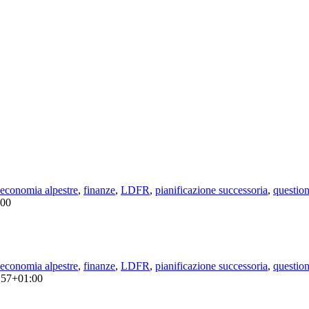
economia alpestre
,
finanze
,
LDFR
,
pianificazione successoria
,
questioni
:00
economia alpestre
,
finanze
,
LDFR
,
pianificazione successoria
,
questioni
:57+01:00