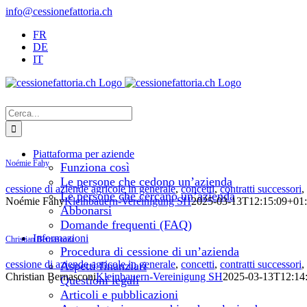
Salta
info@cessionefattoria.ch
al
FR
contenuto
DE
IT
Cerca
per:
Piattaforma per aziende
Noémie Fahy
Funziona così
Le persone che cedono un’azienda
cessione di aziende agricole in generale
,
concetti
,
contratti successori
,
Le persone che cercano un’azienda
Noémie Fahy
Kleinbauern-Vereinigung SH
2025-03-13T12:15:09+01
Abbonarsi
Domande frequenti (FAQ)
Informazioni
Christian Bernasconi
Procedura di cessione di un’azienda
cessione di aziende agricole in generale
,
concetti
,
contratti successori
,
Aspetti finanziari
Christian Bernasconi
Kleinbauern-Vereinigung SH
2025-03-13T12:14
Questioni legali
Articoli e pubblicazioni