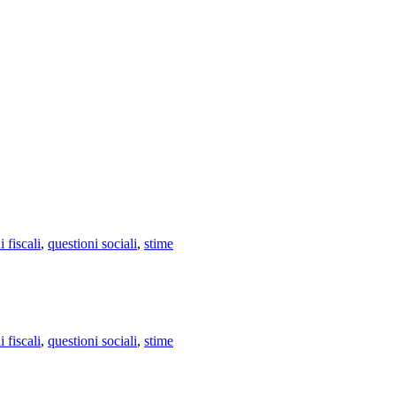
 fiscali
,
questioni sociali
,
stime
 fiscali
,
questioni sociali
,
stime