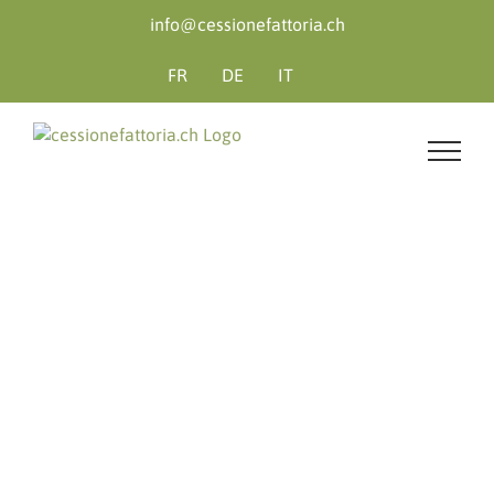
Salta
info@cessionefattoria.ch
al
contenuto
FR
DE
IT
ale
ali
ale