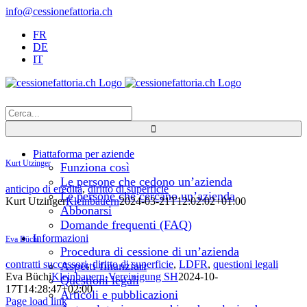
Salta
info@cessionefattoria.ch
al
FR
contenuto
DE
IT
Cerca
per:
Piattaforma per aziende
Kurt Utzinger
Funziona così
Le persone che cedono un’azienda
anticipo di eredità
,
diritto di superficie
Le persone che cercano un’azienda
Kurt Utzinger
Kleinbauern
2024-03-21T12:02:02+01:00
Abbonarsi
Domande frequenti (FAQ)
Informazioni
Eva Büchi
Procedura di cessione di un’azienda
contratti successori
,
diritto di superficie
,
LDFR
,
questioni legali
Aspetti finanziari
Eva Büchi
Kleinbauern-Vereinigung SH
2024-10-
Questioni legali
17T14:28:47+02:00
Articoli e pubblicazioni
Page load link